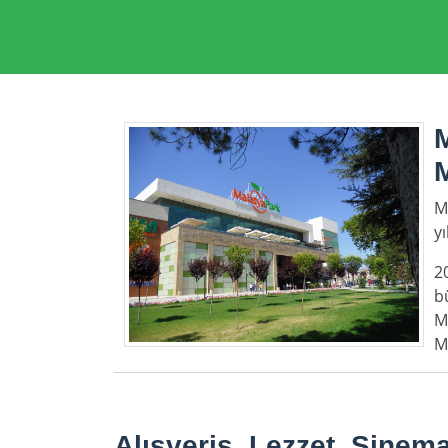
M
y
2
b
M
M
Alışveriş, Lezzet, Sinem