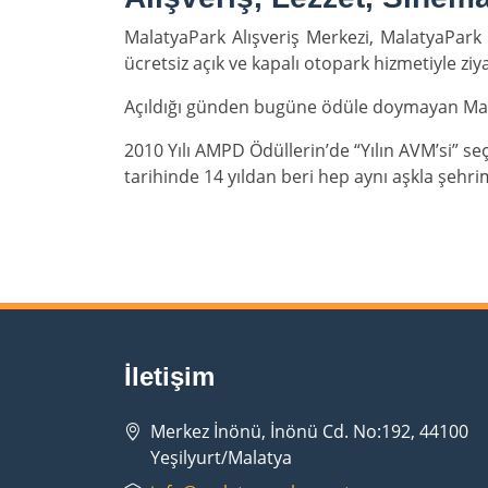
MalatyaPark Alışveriş Merkezi, MalatyaPark 
ücretsiz açık ve kapalı otopark hizmetiyle ziy
Açıldığı günden bugüne ödüle doymayan Mala
2010 Yılı AMPD Ödüllerin’de “Yılın AVM’si” se
tarihinde 14 yıldan beri hep aynı aşkla şehrim
İletişim
Merkez İnönü, İnönü Cd. No:192, 44100
Yeşilyurt/Malatya