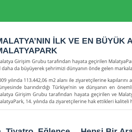
MALATYA’NIN İLK VE EN BÜYÜK 
MALATYAPARK
alatya Girişim Grubu tarafından hayata geçirilen MalatyaPar
ıl daha da büyüyerek şehrimizi dünyanın önde gelen markala
009 yılında 113.442,06 m2 alanı ile ziyaretçilerine kapıların
ünyesinde barındırdığı Türkiye’nin ve dünyanın en önemli 
alatya Girişim Grubu tarafından hayata geçirilen ve Malaty
alatyaPark, 14. yılında da ziyaretçilerine hak ettikleri kalite
a, Tiyatro, Eğlence… Hepsi Bir Ar